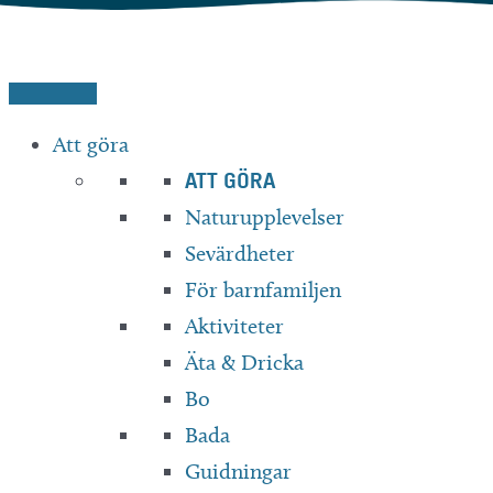
Hoppa
till
innehåll
Att göra
ATT GÖRA
Naturupplevelser
Sevärdheter
För barnfamiljen
Aktiviteter
Äta & Dricka
Bo
Bada
Guidningar