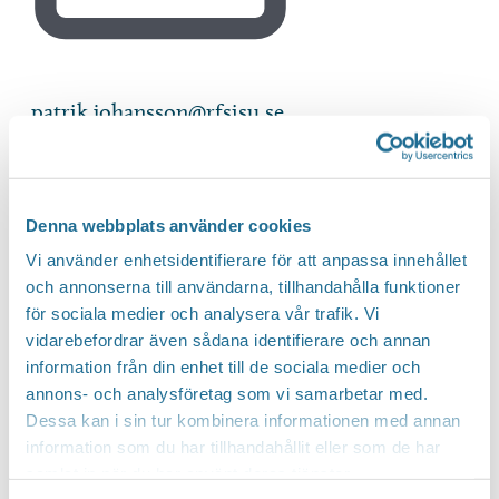
Email
patrik.johansson@rfsisu.se
Evenemang from this arrangör
Notis
Inga resultat hittades.
Denna webbplats använder cookies
Notis
Vi använder enhetsidentifierare för att anpassa innehållet
och annonserna till användarna, tillhandahålla funktioner
Inga resultat hittades.
för sociala medier och analysera vår trafik. Vi
Välj
Kommande
vidarebefordrar även sådana identifierare och annan
datum.
information från din enhet till de sociala medier och
annons- och analysföretag som vi samarbetar med.
Dessa kan i sin tur kombinera informationen med annan
information som du har tillhandahållit eller som de har
samlat in när du har använt deras tjänster.