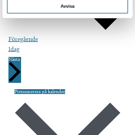
Avvisa
Evenemang
Föregående
Idag
Evenemang
Nästa
Prenumerera på kalender