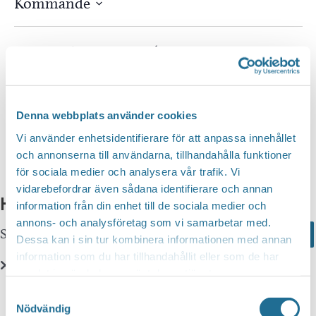
Kommande
Välj
datum.
Idag
Föregående
Nästa
Evenemang
Evenem
Prenumerera på kalender
Denna webbplats använder cookies
Vi använder enhetsidentifierare för att anpassa innehållet
och annonserna till användarna, tillhandahålla funktioner
för sociala medier och analysera vår trafik. Vi
vidarebefordrar även sådana identifierare och annan
Hittar du inte vad du söker?
information från din enhet till de sociala medier och
annons- och analysföretag som vi samarbetar med.
Sök här...
Search
Dessa kan i sin tur kombinera informationen med annan
information som du har tillhandahållit eller som de har
samlat in när du har använt deras tjänster.
Translate
Samtyckesval
Nödvändig