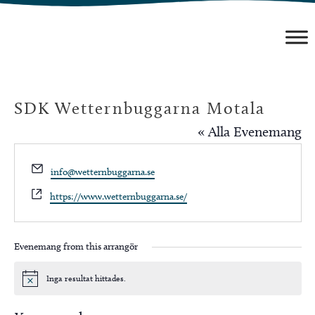
Hoppa
till
innehåll
SDK Wetternbuggarna Motala
« Alla Evenemang
Email
info@wetternbuggarna.se
Website
https://www.wetternbuggarna.se/
Evenemang from this arrangör
Inga resultat hittades.
Notis