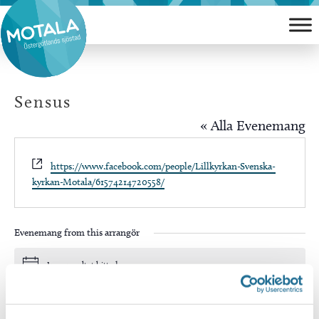
Hoppa
till
innehåll
Sensus
« Alla Evenemang
Website
https://www.facebook.com/people/Lillkyrkan-Svenska-
kyrkan-Motala/61574214720558/
Evenemang from this arrangör
Inga resultat hittades.
Notis
Kommande