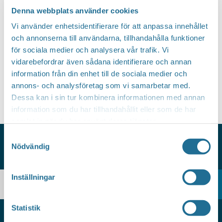
Välj
Denna webbplats använder cookies
datum.
Idag
Nästa
Evenemang
Föregående
Vi använder enhetsidentifierare för att anpassa innehållet
Evenem
och annonserna till användarna, tillhandahålla funktioner
för sociala medier och analysera vår trafik. Vi
Prenumerera på kalender
vidarebefordrar även sådana identifierare och annan
information från din enhet till de sociala medier och
annons- och analysföretag som vi samarbetar med.
Dessa kan i sin tur kombinera informationen med annan
information som du har tillhandahållit eller som de har
samlat in när du har använt deras tjänster.
Samtyckesval
Nödvändig
HITTAR DU INTE VAD DU SÖKER?
Inställningar
Statistik