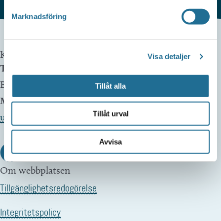
Marknadsföring
Kontakta oss
Visa detaljer
Telefon
Besöksservice 0141 - 10 1 2 05
Tillåt alla
Mail
Tillåt urval
upplev@motala.se
Avvisa
Om webbplatsen
Tillgänglighetsredogörelse
Integritetspolicy