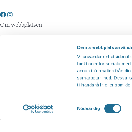
Om webbplatsen
Tillgänglighetsredogörelse
Denna webbplats använde
Integritetspolicy
Vi använder enhetsidentifie
funktioner för sociala medi
annan information från din
Andra webbplatser
samarbetar med. Dessa kan
tillhandahållit eller som d
Tillväxt Motala
Visit Östergötland
Samtyckesval
Nödvändig
Sjöstadskortet
Översätt
Motala Kommun