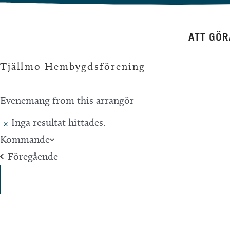
Hoppa
till
ATT GÖR
innehåll
Tjällmo Hembygdsförening
Evenemang from this arrangör
Inga resultat hittades.
Notis
Kommande
Välj
Evenemang
Föregående
datum.