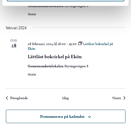
Gemensamhetslokalen
Styvingevägen 8
Gratis
februari 2024
ONS
28 februari, 2024 kl 18:00
-
19:00
Lättläst bokcirkel på
28
Ekön
Lättläst bokcirkel på Ekön
Gemensamhetslokalen
Styvingevägen 8
Gratis
Evenemang
Evene
Föregående
Idag
Nästa
Prenumerera på kalender