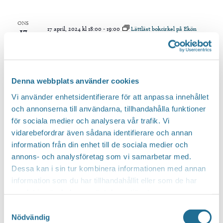
ONS
17 april, 2024 kl 18:00
-
19:00
Lättläst bokcirkel på Ekön
17
Lättläst bokcirkel på Ekön
Gemensamhetslokalen
Styvingevägen 8
Gratis
Denna webbplats använder cookies
Vi använder enhetsidentifierare för att anpassa innehållet
ONS
10 april, 2024 kl 18:00
-
19:00
Lättläst bokcirkel på Ekön
10
och annonserna till användarna, tillhandahålla funktioner
Lättläst bokcirkel på Ekön
för sociala medier och analysera vår trafik. Vi
vidarebefordrar även sådana identifierare och annan
Gemensamhetslokalen
Styvingevägen 8
information från din enhet till de sociala medier och
Gratis
annons- och analysföretag som vi samarbetar med.
Dessa kan i sin tur kombinera informationen med annan
mars 2024
information som du har tillhandahållit eller som de har
samlat in när du har använt deras tjänster.
ONS
27 mars, 2024 kl 18:00
-
19:00
Lättläst bokcirkel på Ekön
27
Samtyckesval
Lättläst bokcirkel på Ekön
Nödvändig