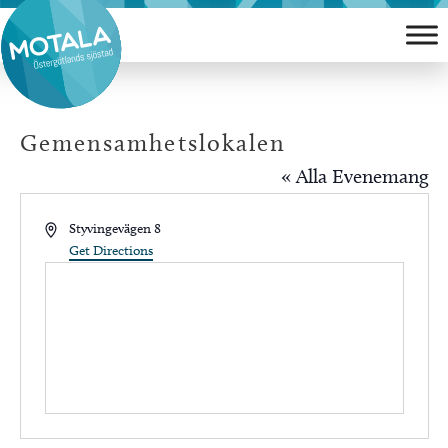
Hoppa
till
innehåll
Gemensamhetslokalen
« Alla Evenemang
Address
Styvingevägen 8
Get Directions