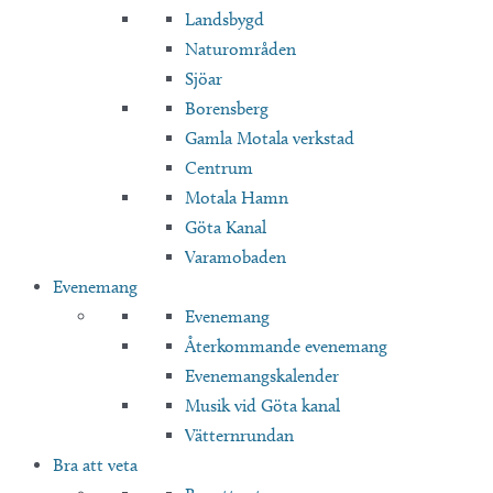
Landsbygd
Naturområden
Sjöar
Borensberg
Gamla Motala verkstad
Centrum
Motala Hamn
Göta Kanal
Varamobaden
Evenemang
Evenemang
Återkommande evenemang
Evenemangskalender
Musik vid Göta kanal
Vätternrundan
Bra att veta