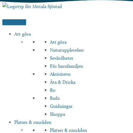
Hoppa
till
innehåll
Att göra
Att göra
Naturupplevelser
Sevärdheter
För barnfamiljen
Aktiviteter
Äta & Dricka
Bo
Bada
Guidningar
Shoppa
Platser & områden
Platser & områden