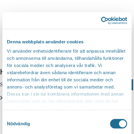
n
d
v
g
y
a
S
n
t
a
e
e
v
a
i
.
Denna webbplats använder cookies
r
g
Vi använder enhetsidentifierare för att anpassa innehållet
c
e
och annonserna till användarna, tillhandahålla funktioner
r
för sociala medier och analysera vår trafik. Vi
h
Hittar du inte vad du söker?
i
vidarebefordrar även sådana identifierare och annan
a
information från din enhet till de sociala medier och
n
Sök här...
Search
n
annons- och analysföretag som vi samarbetar med.
g
Dessa kan i sin tur kombinera informationen med annan
d
information som du har tillhandahållit eller som de har
V
Translate
samlat in när du har använt deras tjänster.
i
Samtyckesval
e
Nödvändig
You can translate this website with Google