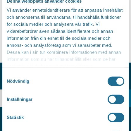
v
Denna webbplats använder cookies
g
y
a
Vi använder enhetsidentifierare för att anpassa innehållet
S
n
och annonserna till användarna, tillhandahålla funktioner
t
a
e
för sociala medier och analysera vår trafik. Vi
e
v
vidarebefordrar även sådana identifierare och annan
a
i
.
information från din enhet till de sociala medier och
r
g
annons- och analysföretag som vi samarbetar med.
c
Dessa kan i sin tur kombinera informationen med annan
e
information som du har tillhandahållit eller som de har
r
h
samlat in när du har använt deras tjänster.
i
a
n
Samtyckesval
n
Nödvändig
HITTAR DU INTE VAD DU SÖKER?
g
d
V
Inställningar
i
e
Statistik
w