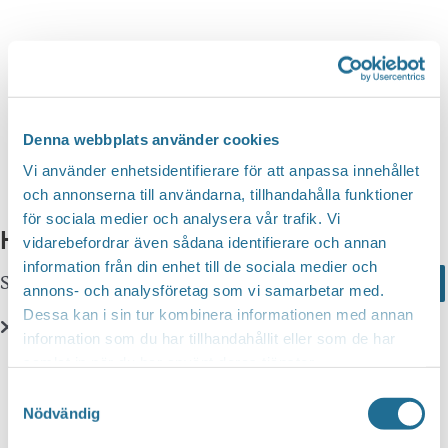
n
d
v
g
y
a
S
n
t
a
e
e
v
a
i
.
Denna webbplats använder cookies
r
g
Vi använder enhetsidentifierare för att anpassa innehållet
c
e
och annonserna till användarna, tillhandahålla funktioner
r
för sociala medier och analysera vår trafik. Vi
h
Hittar du inte vad du söker?
i
vidarebefordrar även sådana identifierare och annan
a
information från din enhet till de sociala medier och
n
Sök här...
Search
n
annons- och analysföretag som vi samarbetar med.
g
Dessa kan i sin tur kombinera informationen med annan
d
information som du har tillhandahållit eller som de har
V
Translate
samlat in när du har använt deras tjänster.
i
Samtyckesval
e
Nödvändig
You can translate this website with Google