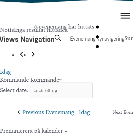
Hoppa
till
innehåll
Evenemang
0 evenemang har hittats.
Notis
Inga resultat hittades.
Views Navigation
Sök
Su
Evenemang vynavigering
Idag
Kommande
Kommande
Select date.
Previous
Evenemang
Idag
Next
Eve
Prenumerera på kalender