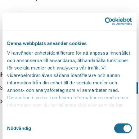
Denna webbplats använder cookies
Vi använder enhetsidentifierare för att anpassa innehållet
och annonserna till användarna, tillhandahålla funktioner
för sociala medier och analysera vår trafik. Vi
Hittar du inte vad du söker?
vidarebefordrar även sådana identifierare och annan
information från din enhet till de sociala medier och
Sök här...
Search
annons- och analysföretag som vi samarbetar med.
Dessa kan i sin tur kombinera informationen med annan
information som du har tillhandahållit eller som de har
Translate
samlat in när du har använt deras tjänster.
Samtyckesval
Nödvändig
You can translate this website with Google