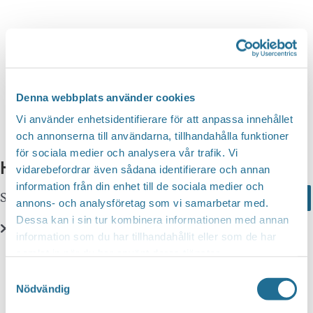
n
d
v
g
y
a
S
n
t
a
e
e
v
a
i
.
Denna webbplats använder cookies
r
g
Vi använder enhetsidentifierare för att anpassa innehållet
c
e
och annonserna till användarna, tillhandahålla funktioner
r
för sociala medier och analysera vår trafik. Vi
h
Hittar du inte vad du söker?
i
vidarebefordrar även sådana identifierare och annan
a
information från din enhet till de sociala medier och
n
Sök här...
Search
n
annons- och analysföretag som vi samarbetar med.
g
Dessa kan i sin tur kombinera informationen med annan
d
information som du har tillhandahållit eller som de har
V
Translate
samlat in när du har använt deras tjänster.
i
Samtyckesval
e
Nödvändig
You can translate this website with Google