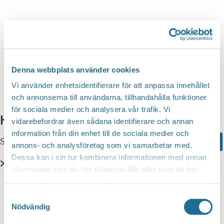
n
d
v
g
y
a
S
n
t
a
e
e
v
a
i
.
Denna webbplats använder cookies
r
g
Vi använder enhetsidentifierare för att anpassa innehållet
c
e
och annonserna till användarna, tillhandahålla funktioner
r
för sociala medier och analysera vår trafik. Vi
h
Hittar du inte vad du söker?
i
vidarebefordrar även sådana identifierare och annan
a
information från din enhet till de sociala medier och
n
Sök här...
Search
n
annons- och analysföretag som vi samarbetar med.
g
Dessa kan i sin tur kombinera informationen med annan
d
information som du har tillhandahållit eller som de har
V
Translate
samlat in när du har använt deras tjänster.
i
Samtyckesval
e
Nödvändig
You can translate this website with Google