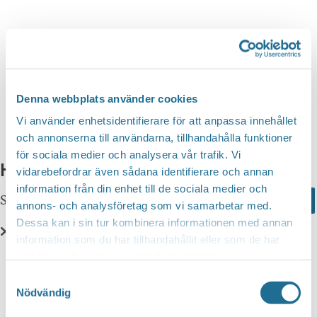
n
d
v
g
y
a
S
n
t
a
e
e
v
a
i
.
Denna webbplats använder cookies
r
g
Vi använder enhetsidentifierare för att anpassa innehållet
c
e
och annonserna till användarna, tillhandahålla funktioner
r
för sociala medier och analysera vår trafik. Vi
h
Hittar du inte vad du söker?
i
vidarebefordrar även sådana identifierare och annan
a
information från din enhet till de sociala medier och
n
Sök här...
Search
n
annons- och analysföretag som vi samarbetar med.
g
Dessa kan i sin tur kombinera informationen med annan
d
information som du har tillhandahållit eller som de har
V
Translate
samlat in när du har använt deras tjänster.
i
Samtyckesval
e
Nödvändig
You can translate this website with Google