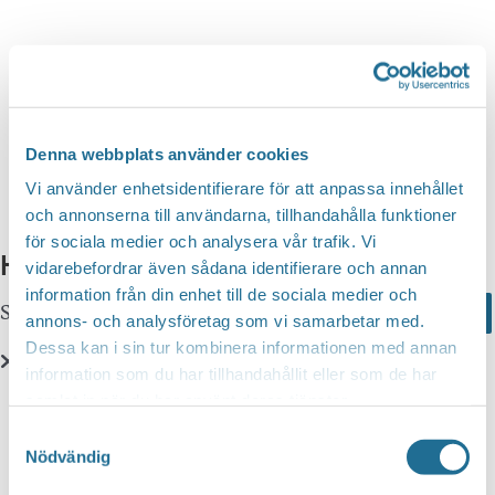
n
d
v
g
y
a
S
n
t
a
e
e
v
a
i
.
Denna webbplats använder cookies
r
g
Vi använder enhetsidentifierare för att anpassa innehållet
c
e
och annonserna till användarna, tillhandahålla funktioner
r
för sociala medier och analysera vår trafik. Vi
h
Hittar du inte vad du söker?
i
vidarebefordrar även sådana identifierare och annan
a
information från din enhet till de sociala medier och
n
Sök här...
Search
n
annons- och analysföretag som vi samarbetar med.
g
Dessa kan i sin tur kombinera informationen med annan
d
information som du har tillhandahållit eller som de har
V
Translate
samlat in när du har använt deras tjänster.
i
Samtyckesval
e
Nödvändig
You can translate this website with Google