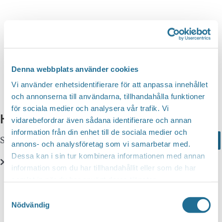
n
d
v
g
y
a
S
n
t
a
e
e
v
a
i
.
Denna webbplats använder cookies
r
g
Vi använder enhetsidentifierare för att anpassa innehållet
c
e
och annonserna till användarna, tillhandahålla funktioner
r
för sociala medier och analysera vår trafik. Vi
h
Hittar du inte vad du söker?
i
vidarebefordrar även sådana identifierare och annan
a
information från din enhet till de sociala medier och
n
Sök här...
Search
n
annons- och analysföretag som vi samarbetar med.
g
Dessa kan i sin tur kombinera informationen med annan
d
information som du har tillhandahållit eller som de har
V
Translate
samlat in när du har använt deras tjänster.
i
Samtyckesval
e
Nödvändig
You can translate this website with Google