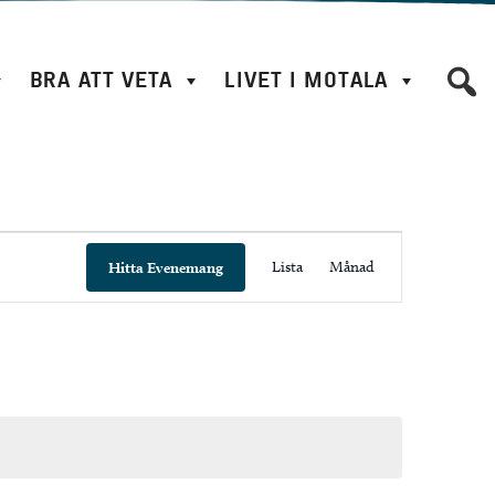
BRA ATT VETA
LIVET I MOTALA
E
Lista
Månad
Hitta Evenemang
v
e
n
e
m
a