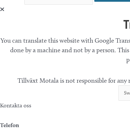
e
d
r
V
T
E
v
i
e
You can translate this website with Google Trans
e
n
done by a machine and not by a person. This 
w
e
p
s
m
N
a
Tillväxt Motala is not responsible for any
n
a
g
v
Kontakta oss
e
i
f
g
Telefon
t