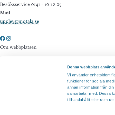
Besöksservice 0141 - 10 1 2 05
e
a
Mail
r
t
upplev@motala.se
n
i
y
o
c
k
Om webbplatsen
n
e
l
Tillgänglighetsredogörelse
Denna webbplats använde
o
Integritetspolicy
Vi använder enhetsidentifie
r
funktioner för sociala medi
annan information från din
d
Andra webbplatser
samarbetar med. Dessa kan
.
tillhandahållit eller som d
Tillväxt Motala
Visit Östergötland