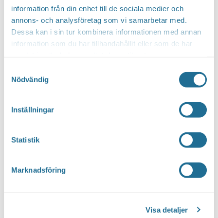
information från din enhet till de sociala medier och
.
annons- och analysföretag som vi samarbetar med.
Dessa kan i sin tur kombinera informationen med annan
information som du har tillhandahållit eller som de har
samlat in när du har använt deras tjänster.
Samtyckesval
Nödvändig
Inställningar
Statistik
Marknadsföring
E
Visa detaljer
Previous
v