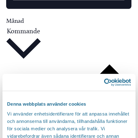
e
f
Månad
t
Kommande
S
e
e
r
l
n
e
y
c
c
t
k
d
e
a
Denna webbplats använder cookies
l
t
Vi använder enhetsidentifierare för att anpassa innehållet
o
e
och annonserna till användarna, tillhandahålla funktioner
r
för sociala medier och analysera vår trafik. Vi
.
vidarebefordrar även sådana identifierare och annan
d