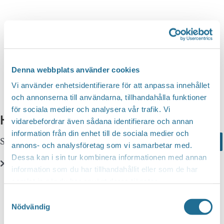
n
d
v
g
y
a
S
n
t
a
e
e
v
a
i
.
Denna webbplats använder cookies
r
g
Vi använder enhetsidentifierare för att anpassa innehållet
c
e
och annonserna till användarna, tillhandahålla funktioner
r
för sociala medier och analysera vår trafik. Vi
h
Hittar du inte vad du söker?
i
vidarebefordrar även sådana identifierare och annan
a
information från din enhet till de sociala medier och
n
Sök här...
Search
n
annons- och analysföretag som vi samarbetar med.
g
Dessa kan i sin tur kombinera informationen med annan
d
information som du har tillhandahållit eller som de har
V
Translate
samlat in när du har använt deras tjänster.
i
Samtyckesval
e
Nödvändig
You can translate this website with Google