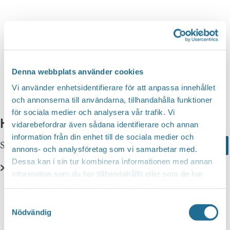
n
d
v
g
y
a
S
n
t
a
e
e
v
a
i
.
Denna webbplats använder cookies
r
g
Vi använder enhetsidentifierare för att anpassa innehållet
c
e
och annonserna till användarna, tillhandahålla funktioner
r
för sociala medier och analysera vår trafik. Vi
h
Hittar du inte vad du söker?
i
vidarebefordrar även sådana identifierare och annan
a
information från din enhet till de sociala medier och
n
Sök här...
Search
n
annons- och analysföretag som vi samarbetar med.
g
Dessa kan i sin tur kombinera informationen med annan
d
information som du har tillhandahållit eller som de har
V
Translate
samlat in när du har använt deras tjänster.
i
Samtyckesval
e
Nödvändig
You can translate this website with Google