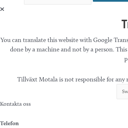
e
d
r
V
T
E
v
i
e
You can translate this website with Google Trans
e
n
done by a machine and not by a person. This 
w
e
p
s
m
N
a
Tillväxt Motala is not responsible for any
n
a
g
v
Kontakta oss
e
i
f
g
Telefon
t