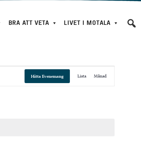
BRA ATT VETA
LIVET I MOTALA
E
Lista
Månad
Hitta Evenemang
v
e
n
e
m
a