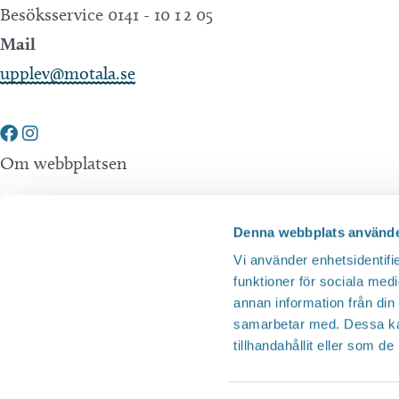
Besöksservice 0141 - 10 1 2 05
e
a
Mail
r
t
upplev@motala.se
n
i
y
o
c
k
Om webbplatsen
n
e
l
Tillgänglighetsredogörelse
Denna webbplats använde
o
Integritetspolicy
Vi använder enhetsidentifie
r
funktioner för sociala medi
annan information från din
d
Andra webbplatser
samarbetar med. Dessa kan
.
tillhandahållit eller som d
Tillväxt Motala
Visit Östergötland