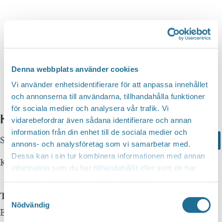
n
d
v
g
y
a
S
n
t
a
e
e
v
a
i
.
Denna webbplats använder cookies
r
g
Vi använder enhetsidentifierare för att anpassa innehållet
c
e
och annonserna till användarna, tillhandahålla funktioner
r
för sociala medier och analysera vår trafik. Vi
h
Hittar du inte vad du söker?
i
vidarebefordrar även sådana identifierare och annan
a
information från din enhet till de sociala medier och
n
Sök här...
Search
n
annons- och analysföretag som vi samarbetar med.
g
Dessa kan i sin tur kombinera informationen med annan
d
Kontakta oss
information som du har tillhandahållit eller som de har
V
samlat in när du har använt deras tjänster.
i
Telefon
Samtyckesval
e
Nödvändig
Besöksservice 0141 - 10 1 2 05