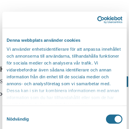
n
d
v
g
y
a
S
n
t
a
e
e
v
a
i
.
Denna webbplats använder cookies
r
g
Vi använder enhetsidentifierare för att anpassa innehållet
c
e
och annonserna till användarna, tillhandahålla funktioner
r
för sociala medier och analysera vår trafik. Vi
h
Hittar du inte vad du söker?
i
vidarebefordrar även sådana identifierare och annan
a
information från din enhet till de sociala medier och
n
Sök här...
Search
n
annons- och analysföretag som vi samarbetar med.
g
Dessa kan i sin tur kombinera informationen med annan
d
information som du har tillhandahållit eller som de har
V
Translate
samlat in när du har använt deras tjänster.
i
Samtyckesval
e
Nödvändig
You can translate this website with Google