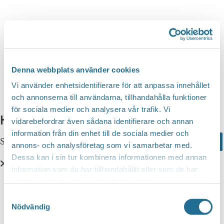
n
d
v
g
y
a
S
n
t
a
e
e
v
a
i
.
Denna webbplats använder cookies
r
g
Vi använder enhetsidentifierare för att anpassa innehållet
c
e
och annonserna till användarna, tillhandahålla funktioner
r
för sociala medier och analysera vår trafik. Vi
h
Hittar du inte vad du söker?
i
vidarebefordrar även sådana identifierare och annan
a
information från din enhet till de sociala medier och
n
Sök här...
Search
n
annons- och analysföretag som vi samarbetar med.
g
Dessa kan i sin tur kombinera informationen med annan
d
information som du har tillhandahållit eller som de har
V
Translate
samlat in när du har använt deras tjänster.
i
Samtyckesval
e
Nödvändig
You can translate this website with Google