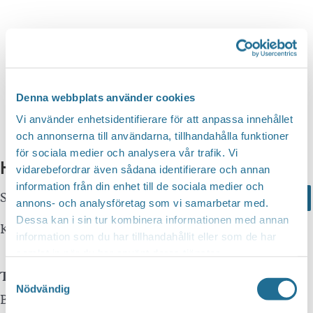
n
d
v
g
y
a
S
n
t
a
e
e
v
a
i
.
Denna webbplats använder cookies
r
g
Vi använder enhetsidentifierare för att anpassa innehållet
c
e
och annonserna till användarna, tillhandahålla funktioner
r
för sociala medier och analysera vår trafik. Vi
h
Hittar du inte vad du söker?
i
vidarebefordrar även sådana identifierare och annan
a
information från din enhet till de sociala medier och
n
Sök här...
Search
n
annons- och analysföretag som vi samarbetar med.
g
Dessa kan i sin tur kombinera informationen med annan
d
Kontakta oss
information som du har tillhandahållit eller som de har
V
samlat in när du har använt deras tjänster.
i
Telefon
Samtyckesval
e
Nödvändig
Besöksservice 0141 - 10 1 2 05