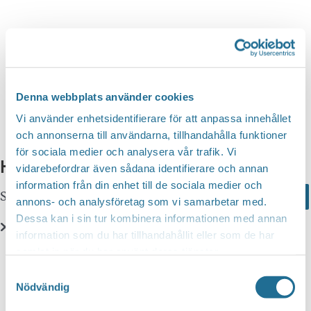
n
d
v
g
y
a
S
n
t
a
e
e
v
a
i
.
Denna webbplats använder cookies
r
g
Vi använder enhetsidentifierare för att anpassa innehållet
c
e
och annonserna till användarna, tillhandahålla funktioner
r
för sociala medier och analysera vår trafik. Vi
h
Hittar du inte vad du söker?
i
vidarebefordrar även sådana identifierare och annan
a
information från din enhet till de sociala medier och
n
Sök här...
Search
n
annons- och analysföretag som vi samarbetar med.
g
Dessa kan i sin tur kombinera informationen med annan
d
information som du har tillhandahållit eller som de har
V
Translate
samlat in när du har använt deras tjänster.
i
Samtyckesval
e
Nödvändig
You can translate this website with Google