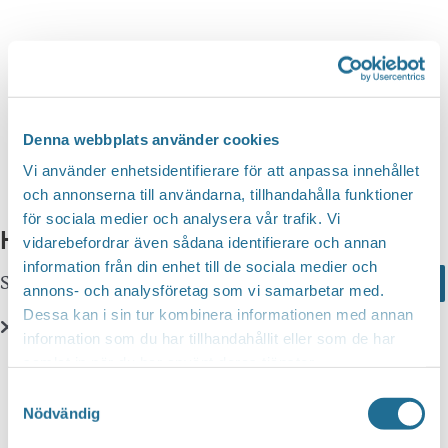
n
d
v
g
y
a
S
n
t
a
e
e
v
a
i
.
Denna webbplats använder cookies
r
g
Vi använder enhetsidentifierare för att anpassa innehållet
c
e
och annonserna till användarna, tillhandahålla funktioner
r
för sociala medier och analysera vår trafik. Vi
h
Hittar du inte vad du söker?
i
vidarebefordrar även sådana identifierare och annan
a
information från din enhet till de sociala medier och
n
Sök här...
Search
n
annons- och analysföretag som vi samarbetar med.
g
Dessa kan i sin tur kombinera informationen med annan
d
information som du har tillhandahållit eller som de har
V
Translate
samlat in när du har använt deras tjänster.
i
Samtyckesval
e
Nödvändig
You can translate this website with Google