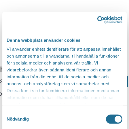
n
d
v
g
y
a
S
n
t
a
e
e
v
a
i
.
Denna webbplats använder cookies
r
g
Vi använder enhetsidentifierare för att anpassa innehållet
c
e
och annonserna till användarna, tillhandahålla funktioner
r
för sociala medier och analysera vår trafik. Vi
h
Hittar du inte vad du söker?
i
vidarebefordrar även sådana identifierare och annan
a
information från din enhet till de sociala medier och
n
Sök här...
Search
n
annons- och analysföretag som vi samarbetar med.
g
Dessa kan i sin tur kombinera informationen med annan
d
information som du har tillhandahållit eller som de har
V
Translate
samlat in när du har använt deras tjänster.
i
Samtyckesval
e
Nödvändig
You can translate this website with Google