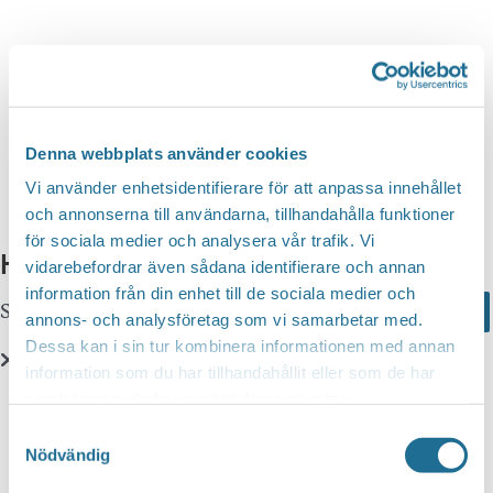
n
d
v
g
y
a
S
n
t
a
e
e
v
a
i
.
Denna webbplats använder cookies
r
g
Vi använder enhetsidentifierare för att anpassa innehållet
c
e
och annonserna till användarna, tillhandahålla funktioner
r
för sociala medier och analysera vår trafik. Vi
h
Hittar du inte vad du söker?
i
vidarebefordrar även sådana identifierare och annan
a
information från din enhet till de sociala medier och
n
Sök här...
Search
n
annons- och analysföretag som vi samarbetar med.
g
Dessa kan i sin tur kombinera informationen med annan
d
information som du har tillhandahållit eller som de har
V
Translate
samlat in när du har använt deras tjänster.
i
Samtyckesval
e
Nödvändig
You can translate this website with Google