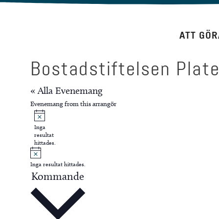
Hoppa
till
ATT GÖR
innehåll
Bostadstiftelsen Plate
« Alla Evenemang
Evenemang from this arrangör
Notis
Inga
resultat
hittades.
Notis
Inga resultat hittades.
Kommande
Välj
datum.