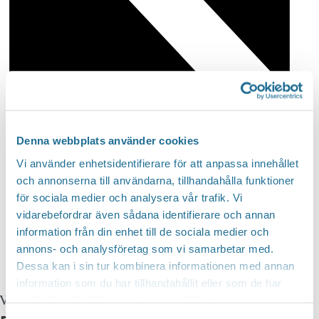
Denna webbplats använder cookies
Vi använder enhetsidentifierare för att anpassa innehållet
och annonserna till användarna, tillhandahålla funktioner
för sociala medier och analysera vår trafik. Vi
vidarebefordrar även sådana identifierare och annan
information från din enhet till de sociala medier och
annons- och analysföretag som vi samarbetar med.
Dessa kan i sin tur kombinera informationen med annan
information som du har tillhandahållit eller som de har
Website
https://brotorp.net/
samlat in när du har använt deras tjänster.