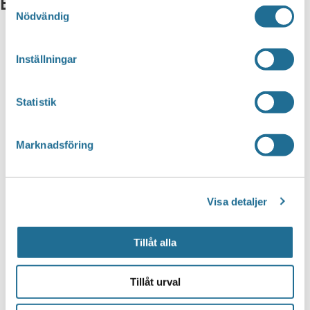
Evenemang from this arrangör
Samtyckesval
Nödvändig
Inställningar
Statistik
Marknadsföring
Visa detaljer
Tillåt alla
Tillåt urval