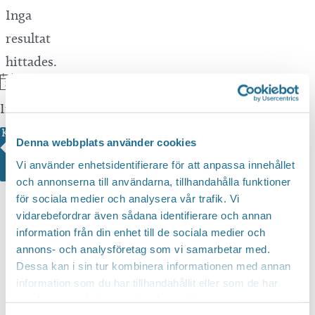
Notis
Inga
resultat
hittades.
Notis
Inga resultat hittades.
Välj
Kommande
Denna webbplats använder cookies
datum.
Vi använder enhetsidentifierare för att anpassa innehållet
och annonserna till användarna, tillhandahålla funktioner
för sociala medier och analysera vår trafik. Vi
vidarebefordrar även sådana identifierare och annan
information från din enhet till de sociala medier och
annons- och analysföretag som vi samarbetar med.
Dessa kan i sin tur kombinera informationen med annan
information som du har tillhandahållit eller som de har
samlat in när du har använt deras tjänster.