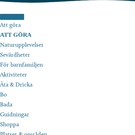
Hoppa
till
innehåll
Att göra
ATT GÖRA
Naturupplevelser
Sevärdheter
För barnfamiljen
Aktiviteter
Äta & Dricka
Bo
Bada
Guidningar
Shoppa
Platser & områden