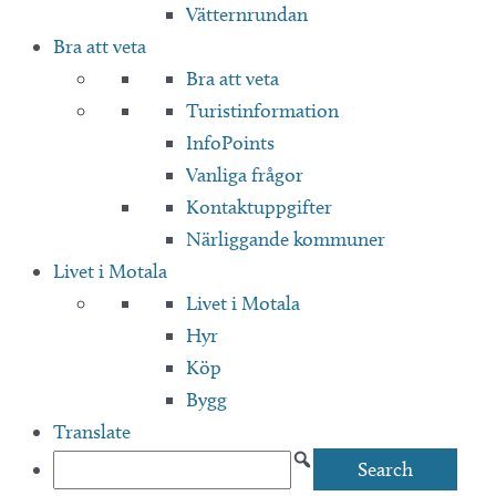
Vätternrundan
Bra att veta
Bra att veta
Turistinformation
InfoPoints
Vanliga frågor
Kontaktuppgifter
Närliggande kommuner
Livet i Motala
Livet i Motala
Hyr
Köp
Bygg
Translate