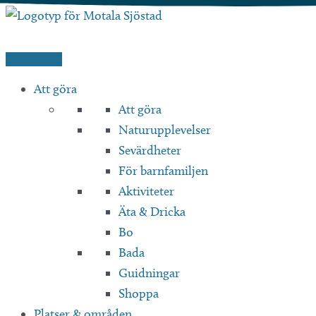
Hoppa
till
innehåll
Att göra
Att göra
Naturupplevelser
Sevärdheter
För barnfamiljen
Aktiviteter
Äta & Dricka
Bo
Bada
Guidningar
Shoppa
Platser & områden