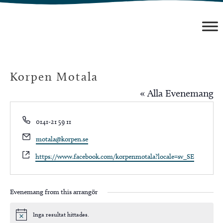
Hoppa
till
innehåll
Korpen Motala
« Alla Evenemang
Phone
0141-21 59 11
Email
motala@korpen.se
Website
https://www.facebook.com/korpenmotala?locale=sv_SE
Evenemang from this arrangör
Inga resultat hittades.
Notis