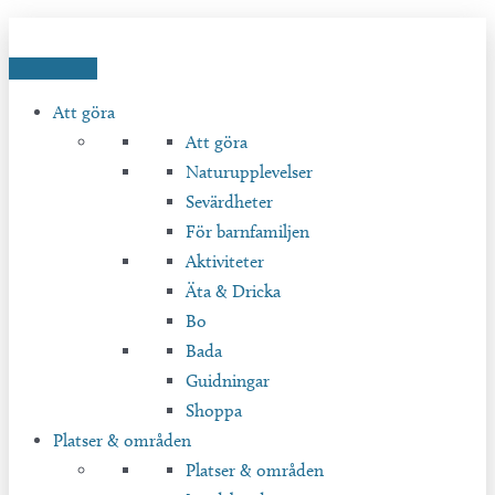
Hoppa
till
innehåll
Att göra
Att göra
Naturupplevelser
Sevärdheter
För barnfamiljen
Aktiviteter
Äta & Dricka
Bo
Bada
Guidningar
Shoppa
Platser & områden
Platser & områden