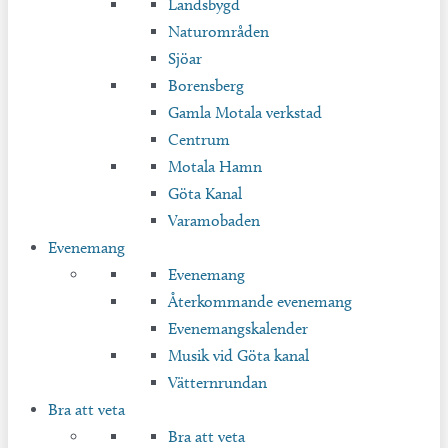
Landsbygd
Naturområden
Sjöar
Borensberg
Gamla Motala verkstad
Centrum
Motala Hamn
Göta Kanal
Varamobaden
Evenemang
Evenemang
Återkommande evenemang
Evenemangskalender
Musik vid Göta kanal
Vätternrundan
Bra att veta
Bra att veta