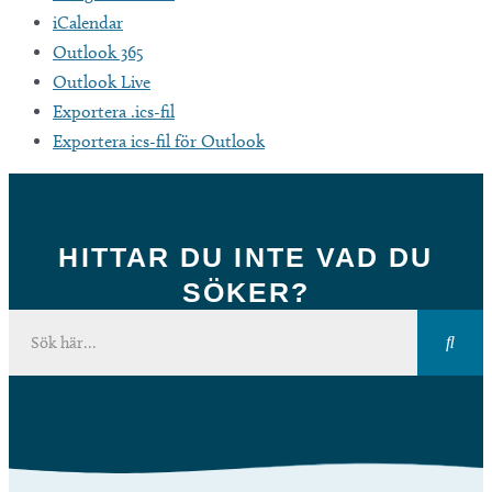
iCalendar
Outlook 365
Outlook Live
Exportera .ics-fil
Exportera ics-fil för Outlook
HITTAR DU INTE VAD DU
SÖKER?