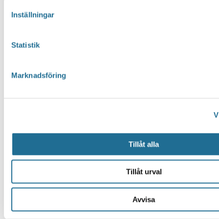
Inställningar
Statistik
Marknadsföring
V
Tillåt alla
Tillåt urval
Avvisa