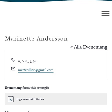
Hoppa
till
innehåll
Marinette Andersson
« Alla Evenemang
Phone
070 8373798
Email
metterillion@gmail.com
Evenemang from this arrangör
Inga resultat hittades.
Notis