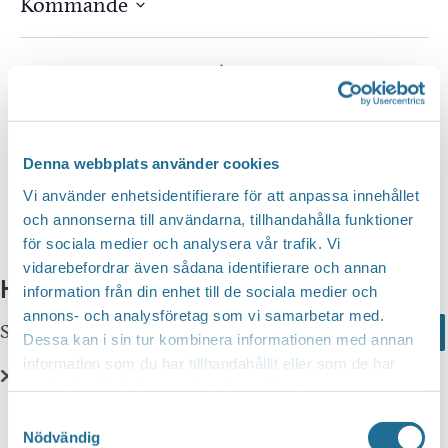
Kommande
Välj
datum.
Idag
Nästa
Evenemang
Föregående
Evenem
Prenumerera på kalender
Denna webbplats använder cookies
Vi använder enhetsidentifierare för att anpassa innehållet
och annonserna till användarna, tillhandahålla funktioner
för sociala medier och analysera vår trafik. Vi
vidarebefordrar även sådana identifierare och annan
Hittar du inte vad du söker?
information från din enhet till de sociala medier och
annons- och analysföretag som vi samarbetar med.
Sök här...
Search
Dessa kan i sin tur kombinera informationen med annan
information som du har tillhandahållit eller som de har
samlat in när du har använt deras tjänster.
Translate
Samtyckesval
Nödvändig