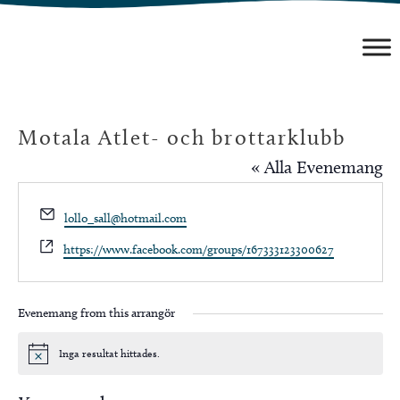
Hoppa
till
innehåll
Motala Atlet- och brottarklubb
« Alla Evenemang
Email
lollo_sall@hotmail.com
Website
https://www.facebook.com/groups/167333123300627
Evenemang from this arrangör
Inga resultat hittades.
Notis