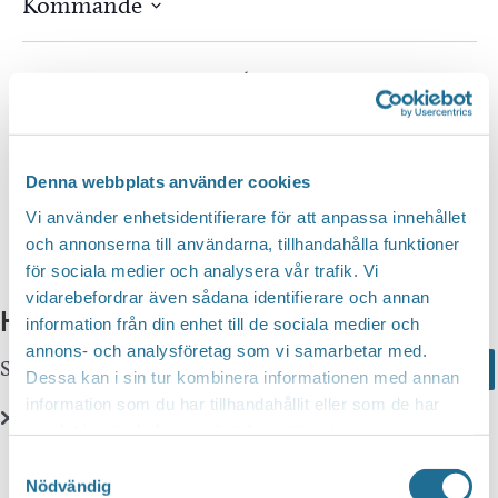
Kommande
Välj
datum.
Idag
Nästa
Evenemang
Föregående
Evenem
Prenumerera på kalender
Denna webbplats använder cookies
Vi använder enhetsidentifierare för att anpassa innehållet
och annonserna till användarna, tillhandahålla funktioner
för sociala medier och analysera vår trafik. Vi
vidarebefordrar även sådana identifierare och annan
Hittar du inte vad du söker?
information från din enhet till de sociala medier och
annons- och analysföretag som vi samarbetar med.
Sök här...
Search
Dessa kan i sin tur kombinera informationen med annan
information som du har tillhandahållit eller som de har
samlat in när du har använt deras tjänster.
Translate
Samtyckesval
Nödvändig