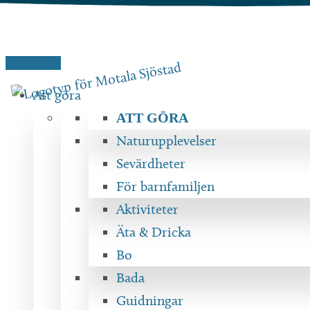
Hoppa
till
innehåll
Att göra
ATT GÖRA
Naturupplevelser
Sevärdheter
För barnfamiljen
Aktiviteter
Äta & Dricka
Bo
Bada
Guidningar