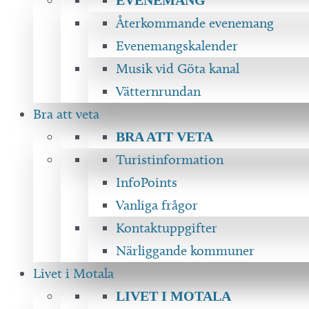
Återkommande evenemang
Evenemangskalender
Musik vid Göta kanal
Vätternrundan
Bra att veta
BRA ATT VETA
Turistinformation
InfoPoints
Vanliga frågor
Kontaktuppgifter
Närliggande kommuner
Livet i Motala
LIVET I MOTALA