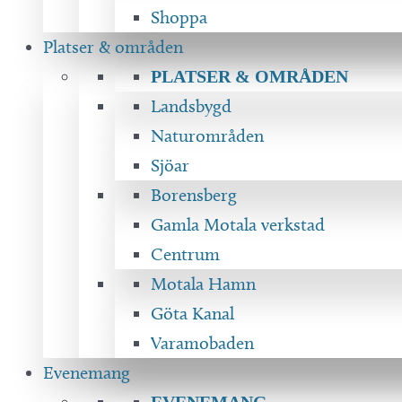
Shoppa
Platser & områden
PLATSER & OMRÅDEN
Landsbygd
Naturområden
Sjöar
Borensberg
Gamla Motala verkstad
Centrum
Motala Hamn
Göta Kanal
Varamobaden
Evenemang
EVENEMANG