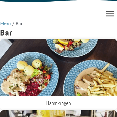
Hoppa
till
innehåll
Hem
/
Bar
Bar
Hamnkrogen