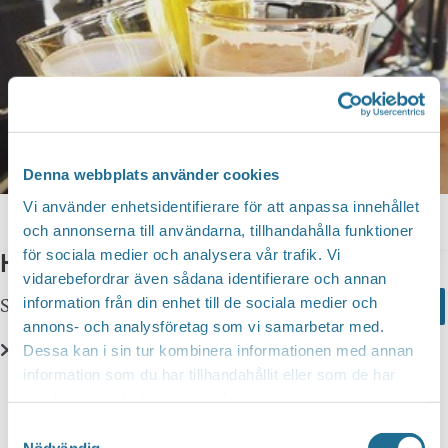
Denna webbplats använder cookies
Vi använder enhetsidentifierare för att anpassa innehållet
Berggrens Öltapp & Mat
och annonserna till användarna, tillhandahålla funktioner
för sociala medier och analysera vår trafik. Vi
Hittar du inte vad du söker?
vidarebefordrar även sådana identifierare och annan
information från din enhet till de sociala medier och
Sök här...
Search
annons- och analysföretag som vi samarbetar med.
Dessa kan i sin tur kombinera informationen med annan
information som du har tillhandahållit eller som de har
Translate
samlat in när du har använt deras tjänster.
Samtyckesval