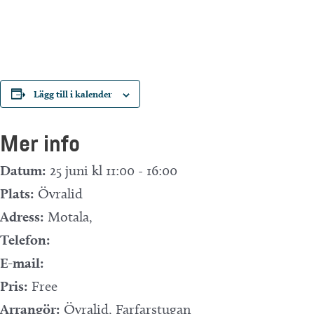
Lägg till i kalender
Mer info
Datum:
25 juni kl 11:00
-
16:00
Plats:
Övralid
Adress:
Motala
,
Telefon:
E-mail:
Pris:
Free
Arrangör:
Övralid, Farfarstugan