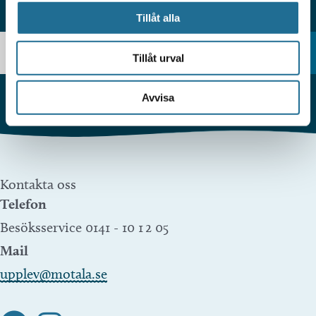
HITTAR DU INTE VAD DU SÖKER?
Tillåt alla
Tillåt urval
Avvisa
Kontakta oss
Telefon
Besöksservice 0141 - 10 1 2 05
Mail
upplev@motala.se