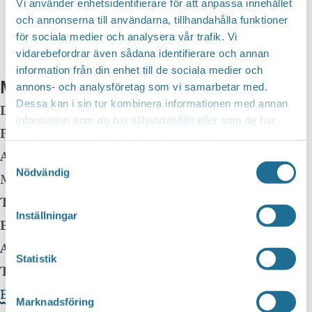
Vi använder enhetsidentifierare för att anpassa innehållet
och annonserna till användarna, tillhandahålla funktioner
för sociala medier och analysera vår trafik. Vi
vidarebefordrar även sådana identifierare och annan
information från din enhet till de sociala medier och
Mer info
annons- och analysföretag som vi samarbetar med.
Dessa kan i sin tur kombinera informationen med annan
Datum:
9 mars, 2024 kl 14:00
information som du har tillhandahållit eller som de har
Plats:
Motala Sporthall
samlat in när du har använt deras tjänster.
Adress:
Östermalmsgatan 40
Samtyckesval
Nödvändig
Motala
,
59160
Telefon:
Inställningar
E-mail:
info@motalabasket.se
Arrangör:
Motala Basket
Statistik
Telefonnummer arrangör:
46-0706-784239
Evenemangets webbplats »
Marknadsföring