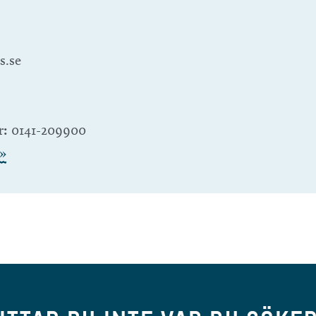
s.se
r:
0141-209900
»