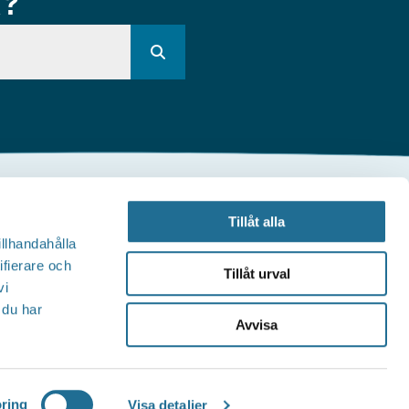
R?
Andra webbplatser
Tillåt alla
illhandahålla
illväxt Motala
ifierare och
Tillåt urval
vi
Visit Östergötland
 du har
Avvisa
Sjöstadskortet
Motala Kommun
ring
Visa detaljer