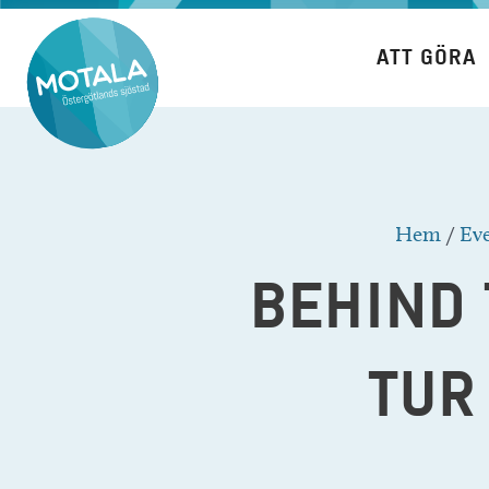
Hoppa
till
ATT GÖRA
innehåll
Hem
/
Ev
BEHIND 
TUR