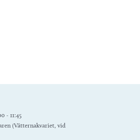
00
-
11:45
en (Vätternakvariet, vid