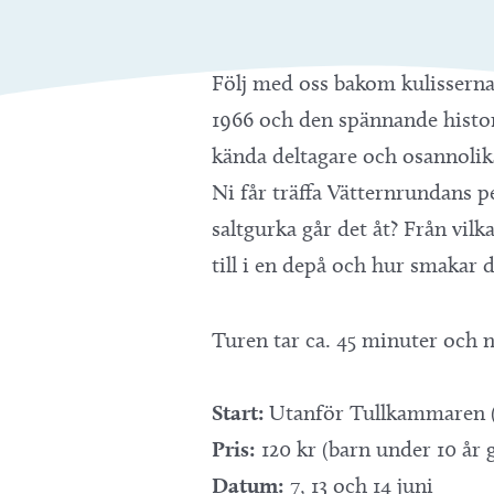
Följ med oss bakom kulisserna
1966 och den spännande histor
kända deltagare och osannolik
Ni får träffa Vätternrundans p
saltgurka går det åt? Från vil
till i en depå och hur smakar d
Turen tar ca. 45 minuter och n
Start:
Utanför Tullkammaren (
Pris:
120 kr (barn under 10 år g
Datum:
7, 13 och 14 juni