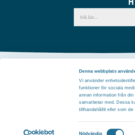
H
Denna webbplats använde
Kontakta oss
Vi använder enhetsidentifie
Telefon
funktioner för sociala medi
Besöksservice 0141 - 10 1 2 05
annan information från din
Mail
samarbetar med. Dessa kan
tillhandahållit eller som d
upplev@motala.se
Samtyckesval
Nödvändig