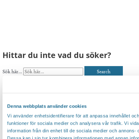
Hittar du inte vad du söker?
Sök här...
Search
Translate
Denna webbplats använder cookies
You can translate this website with Google
Translate. It is important to remember that
Vi använder enhetsidentifierare för att anpassa innehållet och
funktioner för sociala medier och analysera vår trafik. Vi vi
the translation is being done by a machine and
information från din enhet till de sociala medier och annons
not by a person. This means that you can
Dessa kan i sin tur kombinera informationen med annan inform