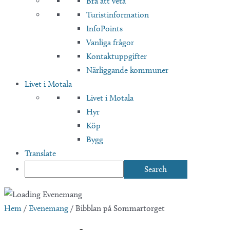
Bra att veta
Turistinformation
InfoPoints
Vanliga frågor
Kontaktuppgifter
Närliggande kommuner
Livet i Motala
Livet i Motala
Hyr
Köp
Bygg
Translate
Hem
/
Evenemang
/
Bibblan på Sommartorget