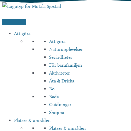
Hoppa
till
innehåll
Att göra
Att göra
Naturupplevelser
Sevärdheter
För barnfamiljen
Aktiviteter
Äta & Dricka
Bo
Bada
Guidningar
Shoppa
Platser & områden
Platser & områden