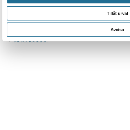
Andra webbplatser
Tillåt urval
Tillväxt Motala
Visit Östergötland
Avvisa
Sjöstadskortet
Motala Kommun
Översätt