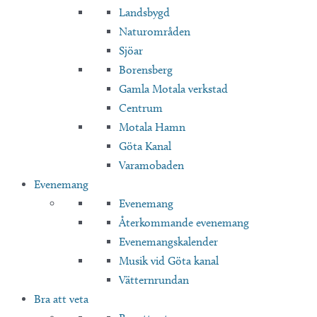
Landsbygd
Naturområden
Sjöar
Borensberg
Gamla Motala verkstad
Centrum
Motala Hamn
Göta Kanal
Varamobaden
Evenemang
Evenemang
Återkommande evenemang
Evenemangskalender
Musik vid Göta kanal
Vätternrundan
Bra att veta