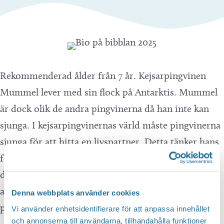
Rekommenderad ålder från 7 år. Kejsarpingvinen
Mummel lever med sin flock på Antarktis. Mummel
är dock olik de andra pingvinerna då han inte kan
sjunga. I kejsarpingvinernas värld måste pingvinerna
sjunga för att hitta en livspartner. Detta tänker hans
föräldrar kan bli ett stort problem för Mummel när
det blir dags att hitta sin kärlek. Men han kan något
annat…han kan dansa! Anmäl dig på biblioteket eller
Denna webbplats använder cookies
på 0141-22 51 00. Speltid: 108 minuter.
Vi använder enhetsidentifierare för att anpassa innehållet
och annonserna till användarna, tillhandahålla funktioner