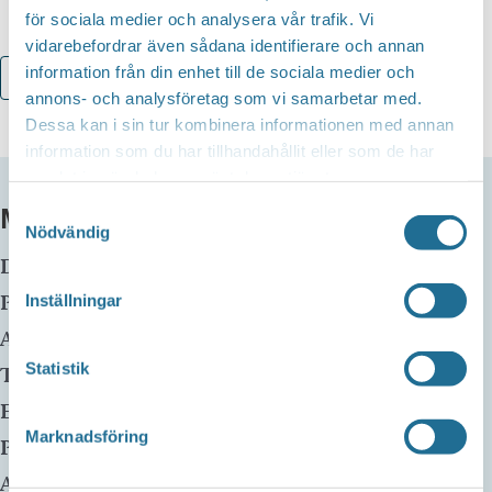
för sociala medier och analysera vår trafik. Vi
vidarebefordrar även sådana identifierare och annan
information från din enhet till de sociala medier och
Lägg till i kalender
annons- och analysföretag som vi samarbetar med.
Dessa kan i sin tur kombinera informationen med annan
information som du har tillhandahållit eller som de har
samlat in när du har använt deras tjänster.
MER INFO
Samtyckesval
Nödvändig
Datum:
7 januari kl 13:30
-
15:15
Plats:
Motala huvudbibliotek
Inställningar
Adress:
Statistik
Telefon:
E-mail:
Marknadsföring
Pris:
Gratis
Arrangör: