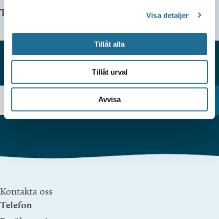
Telefonnummer arrangör:
Visa detaljer
Tillåt alla
Tillåt urval
HITTAR DU INTE VAD DU SÖKER?
Avvisa
Kontakta oss
Telefon