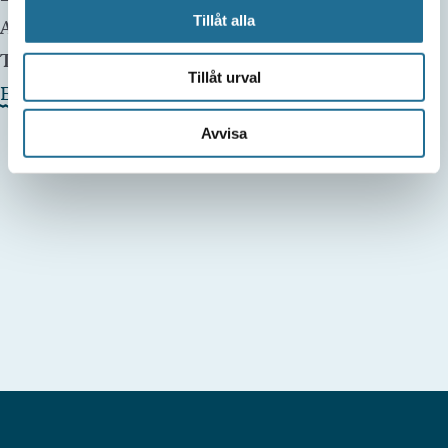
Tillåt alla
Arrangör:
Bomber Bar & Fruktansvärld
Telefonnummer arrangör:
Tillåt urval
Evenemangets webbplats »
Avvisa