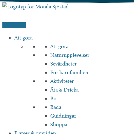
Hoppa
till
innehåll
Att göra
Att göra
Naturupplevelser
Sevärdheter
För barnfamiljen
Aktiviteter
Äta & Dricka
Bo
Bada
Guidningar
Shoppa
Platser & områden