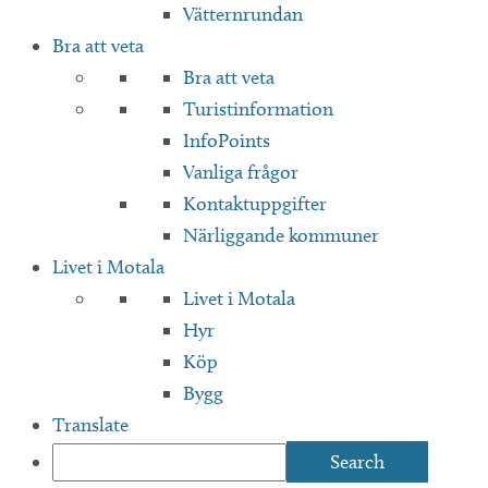
Vätternrundan
Bra att veta
Bra att veta
Turistinformation
InfoPoints
Vanliga frågor
Kontaktuppgifter
Närliggande kommuner
Livet i Motala
Livet i Motala
Hyr
Köp
Bygg
Translate