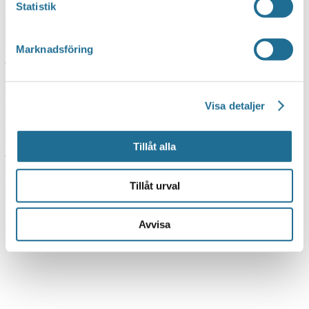
Statistik
Datum:
10 oktober, 2025 kl 20:00
-
22:00
Plats:
Kulturakademin Motala
Marknadsföring
Adress:
Urban Hjärnes väg 6
Motala
,
59130
Telefon:
070-270 36 56
Visa detaljer
E-mail:
motalajob@hotmail.com
Pris:
230:- – 290:-
Tillåt alla
Arrangör:
Motala Jazz och Bluesklubb, Kulturakademin i Motala
Telefonnummer arrangör:
Tillåt urval
Evenemangets webbplats »
Avvisa