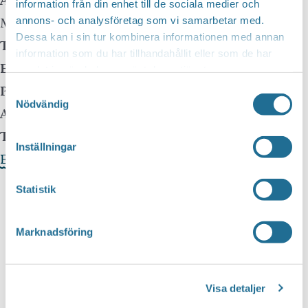
Adress:
Urban Hjärnes väg 6
information från din enhet till de sociala medier och
annons- och analysföretag som vi samarbetar med.
Motala
,
591 30
Dessa kan i sin tur kombinera informationen med annan
Telefon:
070-3245825
information som du har tillhandahållit eller som de har
E-mail:
lindberg.larsake@gmail.com
samlat in när du har använt deras tjänster.
Pris:
395:- – 445:-
Samtyckesval
Nödvändig
Arrangör:
Motala Jazz & Bluesklubb
Telefonnummer arrangör:
070-219 96 19
Inställningar
Evenemangets webbplats »
Statistik
Marknadsföring
Visa detaljer