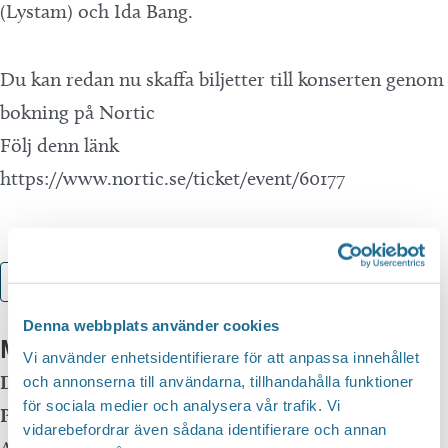
(Lystam) och Ida Bang.
Du kan redan nu skaffa biljetter till konserten genom
bokning på Nortic
Följ denn länk
https://www.nortic.se/ticket/event/60177
Lägg till i kalender
Denna webbplats använder cookies
Mer info
Vi använder enhetsidentifierare för att anpassa innehållet
Datum:
25 januari, 2025 kl 20:00
-
22:30
och annonserna till användarna, tillhandahålla funktioner
för sociala medier och analysera vår trafik. Vi
Plats:
KulturAkademin
vidarebefordrar även sådana identifierare och annan