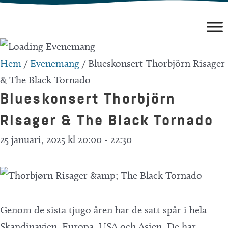
Hoppa
till
innehåll
Hem
/
Evenemang
/
Blueskonsert Thorbjörn Risager
& The Black Tornado
Blueskonsert Thorbjörn
Risager & The Black Tornado
25 januari, 2025 kl 20:00
-
22:30
Genom de sista tjugo åren har de satt spår i hela
Skandinavien, Europa, USA och Asien. De har