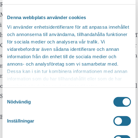
Regular People sin debut-skiva ”Fragments of
Memories”
Denna webbplats använder cookies
i slutet på 2022.
Vi använder enhetsidentifierare för att anpassa innehållet
https://open.spotify.com/album/3cOsPxyNRD1kh
och annonserna till användarna, tillhandahålla funktioner
för sociala medier och analysera vår trafik. Vi
Occult 70tals-rock bjuds det på när Spiral Skies intar
vidarebefordrar även sådana identifierare och annan
scenen. Med Fridas trollbindande röst i kombination
information från din enhet till de sociala medier och
annons- och analysföretag som vi samarbetar med.
med de maskerade grymma musikerna är detta
Dessa kan i sin tur kombinera informationen med annan
någonting som måste upplevas live. Occult tematik
information som du har tillhandahållit eller som de har
och svängig rock utav bästa sort. Vi välkomnar Spiral
samlat in när du har använt deras tjänster.
Skies till Bomber Fest!
Samtyckesval
Nödvändig
Biljetter: www.tickster.com
Inställningar