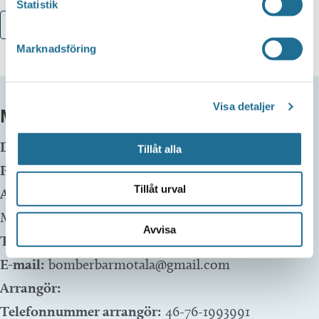
Statistik
Lägg till i kalender
Marknadsföring
Visa detaljer
MER INFO
Datum:
4 juli, 2024 kl 20:00
Tillåt alla
Plats:
Bomber Bar
Tillåt urval
Adress:
Prästgatan 3
Motala
,
591 30
Sweden
Avvisa
Telefon:
E-mail:
bomberbarmotala@gmail.com
Arrangör:
Telefonnummer arrangör:
46-76-1993991