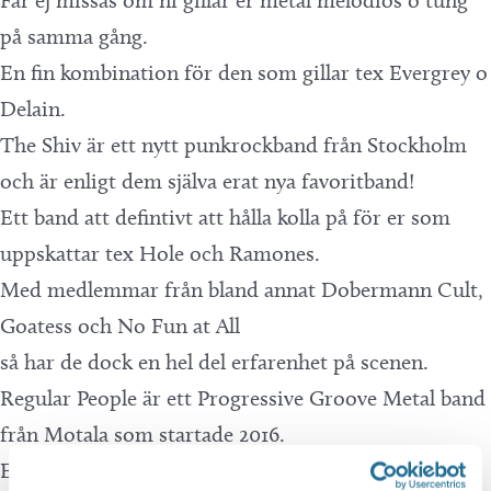
Får ej missas om ni gillar er metal melodiös o tung
på samma gång.
En fin kombination för den som gillar tex Evergrey o
Delain.
The Shiv är ett nytt punkrockband från Stockholm
och är enligt dem själva erat nya favoritband!
Ett band att defintivt att hålla kolla på för er som
uppskattar tex Hole och Ramones.
Med medlemmar från bland annat Dobermann Cult,
Goatess och No Fun at All
så har de dock en hel del erfarenhet på scenen.
Regular People är ett Progressive Groove Metal band
från Motala som startade 2016.
Efter många enstaka singlar och en EP så släppte