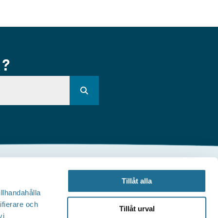
R?
Andra webbplatser
Tillåt alla
illhandahålla
illväxt Motala
ifierare och
Tillåt urval
vi