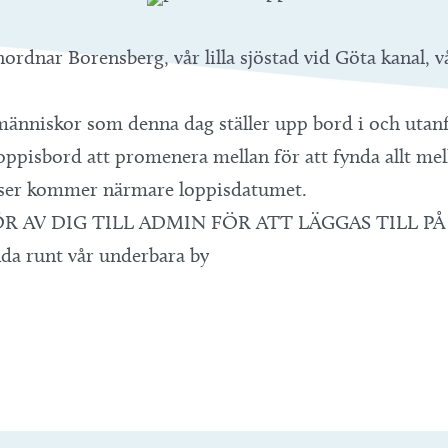
ordnar Borensberg, vår lilla sjöstad vid Göta kanal, v
människor som denna dag ställer upp bord i och utanfö
loppisbord att promenera mellan för att fynda allt me
resser kommer närmare loppisdatumet.
HÖR AV DIG TILL ADMIN FÖR ATT LÄGGAS TILL P
nda runt vår underbara by