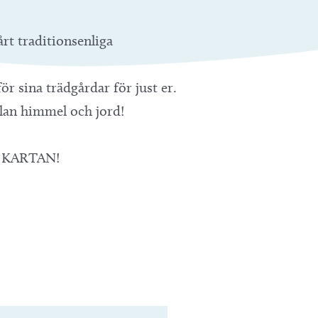
årt traditionsenliga
r sina trädgårdar för just er.
llan himmel och jord!
Å KARTAN!