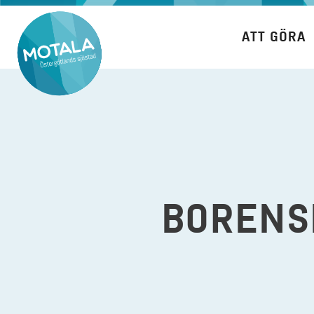
Hoppa
till
ATT GÖRA
innehåll
BORENS