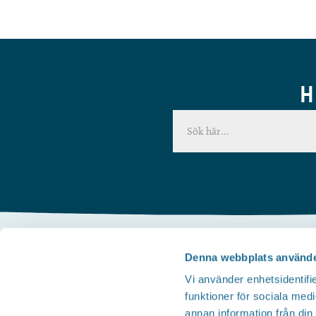
H
Denna webbplats använde
Kontakta oss
Vi använder enhetsidentifie
Telefon
funktioner för sociala medi
Besöksservice 0141 - 10 1 2 05
annan information från din