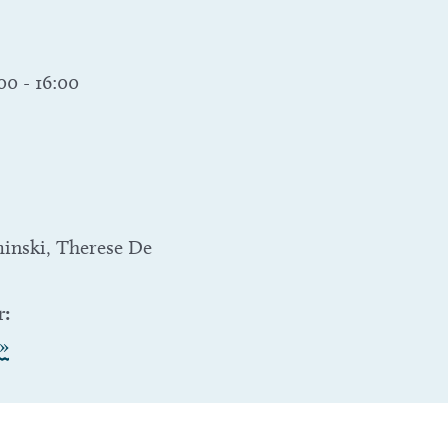
:00
-
16:00
inski, Therese De
r:
»